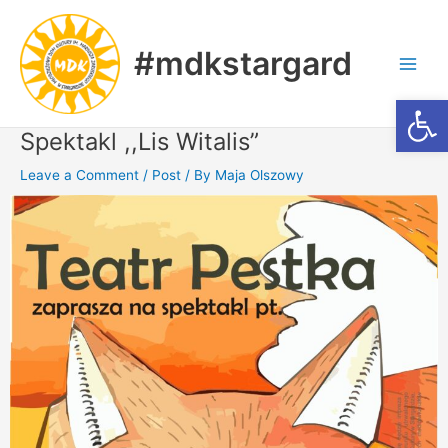
Skip
Post
Main
to
navigation
Men
#mdkstargard
content
Otwórz
Spektakl ,,Lis Witalis”
Leave a Comment
/
Post
/ By
Maja Olszowy